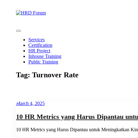
Skip
to
content
HR Consultant & Organization Development
HRD Forum
Services
Certification
HR Project
Inhouse Training
Public Training
Tag:
Turnover Rate
March 4, 2025
10 HR Metrics yang Harus Dipantau unt
10 HR Metrics yang Harus Dipantau untuk Meningkatkan Ki