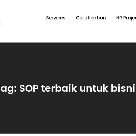
Services
Certification
HR Proje
HRD Forum
HR Consultant & Organization Development
Tag:
SOP terbaik untuk bisni