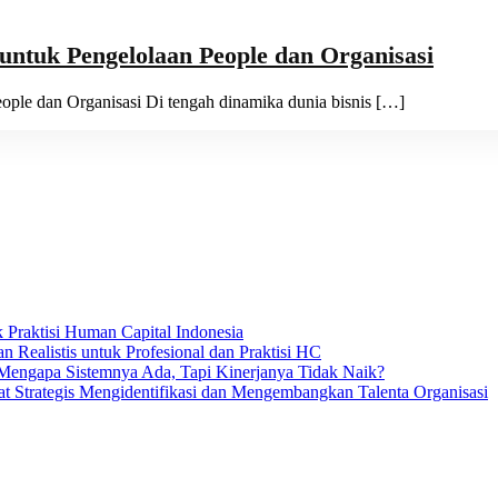
 untuk Pengelolaan People dan Organisasi
eople dan Organisasi Di tengah dinamika dunia bisnis […]
 Praktisi Human Capital Indonesia
 Realistis untuk Profesional dan Praktisi HC
: Mengapa Sistemnya Ada, Tapi Kinerjanya Tidak Naik?
t Strategis Mengidentifikasi dan Mengembangkan Talenta Organisasi