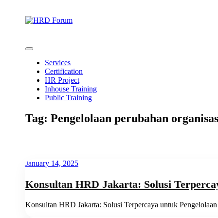
Skip
to
content
HR Consultant & Organization Development
HRD Forum
Services
Certification
HR Project
Inhouse Training
Public Training
Tag:
Pengelolaan perubahan organisas
January 14, 2025
Konsultan HRD Jakarta: Solusi Terperc
Konsultan HRD Jakarta: Solusi Terpercaya untuk Pengelola