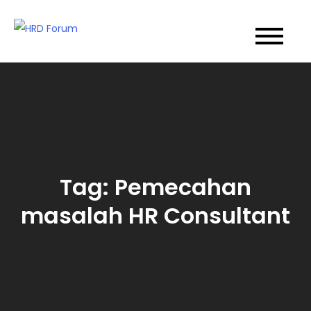
Skip
to
HRD Forum
HR Consultant & Organization Development
content
Tag:
Pemecahan
masalah HR Consultant