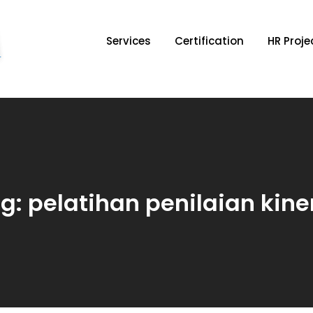
Services
Certification
HR Proje
HRD Forum
HR Consultant & Organization Development
g:
pelatihan penilaian kine