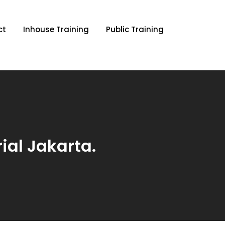
ct
Inhouse Training
Public Training
ial Jakarta.