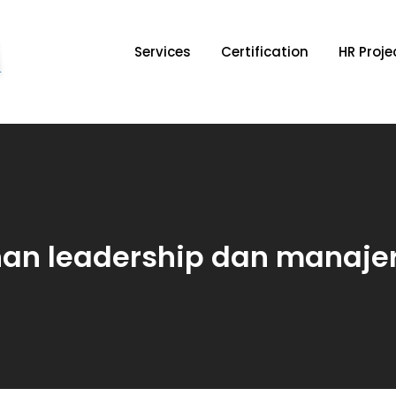
Services
Certification
HR Proje
HRD Forum
HR Consultant & Organization Development
han leadership dan manajer