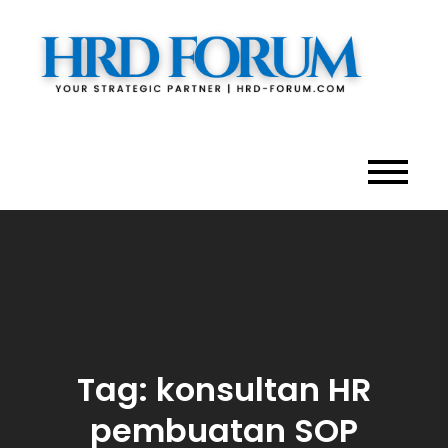
Skip
to
content
HRD
HR
Consul
For
Organiz
Develo
Tag:
konsultan HR
pembuatan SOP