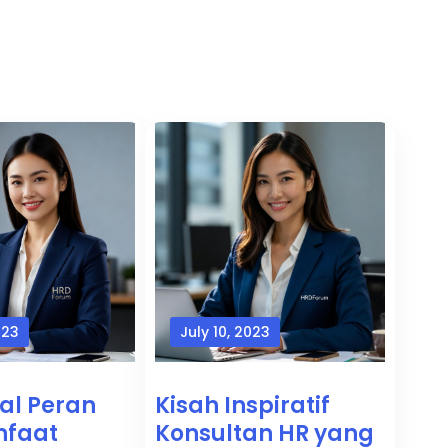
023
July 10, 2023
al Peran
Kisah Inspiratif
nfaat
Konsultan HR yang