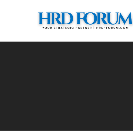
Skip
to
content