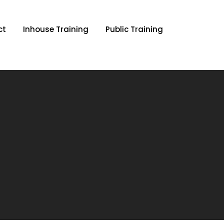
ct
Inhouse Training
Public Training