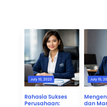
July 10, 2023
July 10, 2
Rahasia Sukses
Mengen
Perusahaan:
dan Ma