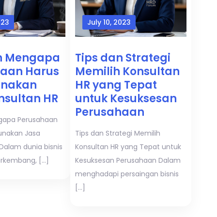
023
July 10, 2023
an Mengapa
Tips dan Strategi
aan Harus
Memilih Konsultan
nakan
HR yang Tepat
nsultan HR
untuk Kesuksesan
Perusahaan
gapa Perusahaan
unakan Jasa
Tips dan Strategi Memilih
Dalam dunia bisnis
Konsultan HR yang Tepat untuk
erkembang, […]
Kesuksesan Perusahaan Dalam
menghadapi persaingan bisnis
[…]